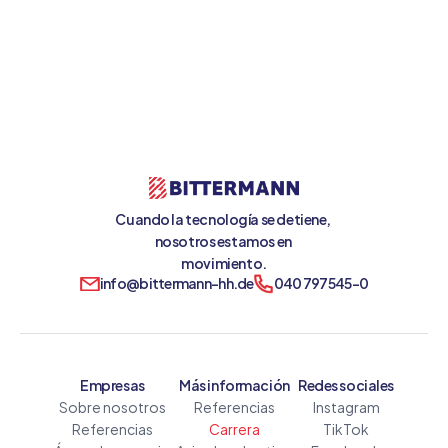
Postularse ahora
Cuando la tecnología se detiene, 
nosotros estamos en 
movimiento.
info@bittermann-hh.de
040 797545-0
Empresas
Más información
Redes sociales
Sobre nosotros
Referencias
Instagram
Referencias
Carrera
TikTok